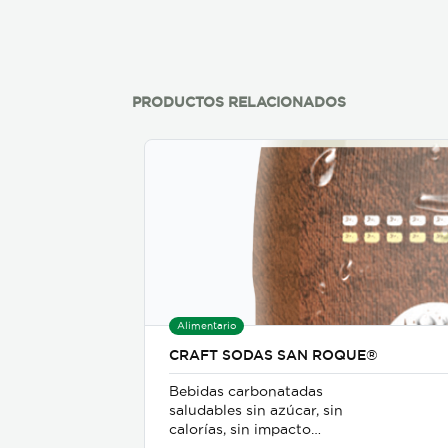
Grano: Molido –grano Sabor:
Exquisito balance entre
aroma, cuerpo y acidez.
PRODUCTOS RELACIONADOS
Alimentario
CRAFT SODAS SAN ROQUE®
Bebidas carbonatadas
saludables sin azúcar, sin
calorías, sin impacto