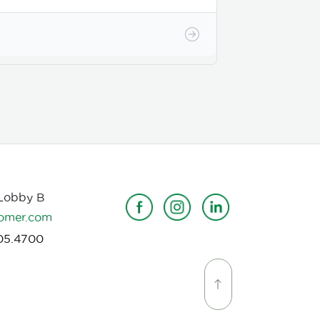
 Lobby B
omer.com
05.4700