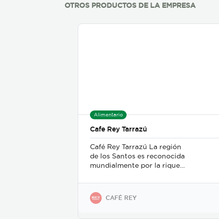
OTROS PRODUCTOS DE LA EMPRESA
Alimentario
Cafe Rey Tarrazú
Café Rey Tarrazú La región
de los Santos es reconocida
mundialmente por la riqueza
de sus suelos y la sabiduría
de los agricultores. Café Rey
Tarrazú, sabor, aroma y
CAFÉ REY
cuerpo de la región. Tueste:
Medio Peso: 500g Tipo de