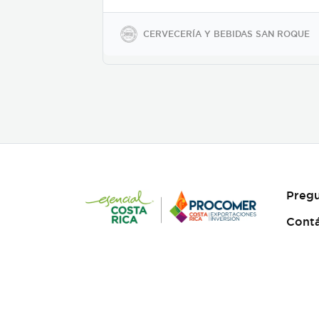
glicémico, libres de gluten,
sodio y soya, keto-friendly y
veganas en presentaciones
CERVECERÍA Y BEBIDAS SAN ROQUE
de 350ml en vidrio, 500ml y
2600ml en PET.
Pregu
Cont