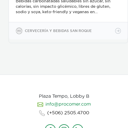
Bebidas carbonatadas saludables sin azúcar, sin
calorías, sin impacto glicémico, libres de gluten,
sodio y soya, keto-friendly y veganas en
presentaciones de 350ml en vidrio, 500ml y 2600ml
en PET.
CERVECERÍA Y BEBIDAS SAN ROQUE
Plaza Tempo, Lobby B
info@procomer.com
(+506) 2505.4700