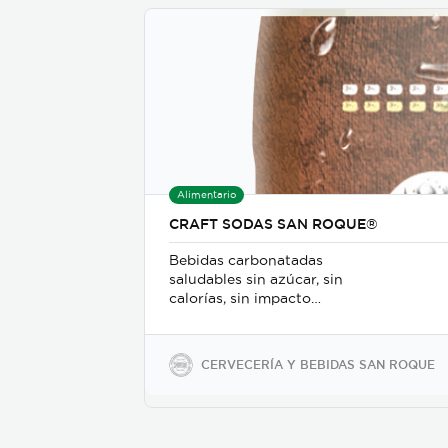
Alimentario
CRAFT SODAS SAN ROQUE®
Bebidas carbonatadas
saludables sin azúcar, sin
calorías, sin impacto
glicémico, libres de gluten,
sodio y soya, keto-friendly y
veganas en presentaciones
CERVECERÍA Y BEBIDAS SAN ROQUE
de 350ml en vidrio, 500ml y
2600ml en PET.