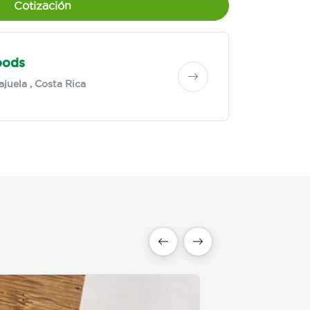
Cotización
oods
ajuela
, Costa Rica