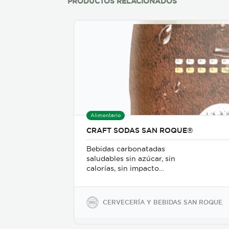
PRODUCTOS RELACIONADOS
Alimentario
CRAFT SODAS SAN ROQUE®
Bebidas carbonatadas
saludables sin azúcar, sin
calorías, sin impacto
glicémico, libres de gluten,
sodio y soya, keto-friendly y
veganas en presentaciones
CERVECERÍA Y BEBIDAS SAN ROQUE
de 350ml en vidrio, 500ml y
2600ml en PET.