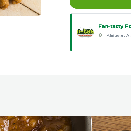
Fan-tasty F
Alajuela
,
Al