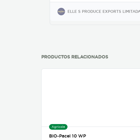
más altos estándares al
recolectar fruta a mano en
ELLE S PRODUCE EXPORTS LIMITAD
ubicaciones privilegiadas. El
proceso de selección para
asegurar la máxima calidad
implica el seguimiento de
todas las variables genéticas
y ambientales en cada etapa
de producción. Desde la
elección de las plantaciones
PRODUCTOS RELACIONADOS
y huertas hasta el modo de
transporte, nos ocupamos
de cada uno de los pasos del
proceso, decididos a agregar
calidad y valor en todo
momento. Estamos
dedicados y enfocados en
recoger nuestras piñas a
tiempo para que lleguen a la
mesa en su punto más dulce
y delicioso. Ofrecemos piñas
calibres 5, 6, 7, 8, 9 y 10
Agrícola
BIO-Pacel 10 WP