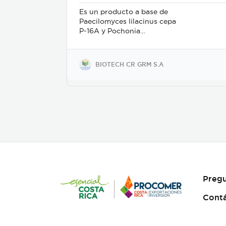
Es un producto a base de
Paecilomyces lilacinus cepa
P-16A y Pochonia
chlamydosporia cepa P-21A,
su presentación es en polvo
mojable. Su mecanismo de
BIOTECH CR GRM S.A
acción es como nematicida
microbiológico de contacto,
se adhiere a las masas de
huevos, forma apresorios
con hifas que ingresan a
través de los poros de la
vitelina, posteriormente
prolifera en los huevos en
desarrollo. Causa la muerte
de los estados juveniles
dentro de los huevos, así
como los juveniles en etapas
Pregu
3 y 4. Asimismo, parasita
hembras de nematodos, en
Cont
las que causa deformación y
destrucción de los ovarios.