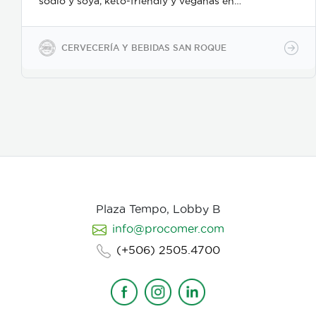
sodio y soya, keto-friendly y veganas en
presentaciones de 350ml en vidrio, 500ml y 2600ml
en PET.
CERVECERÍA Y BEBIDAS SAN ROQUE
Plaza Tempo, Lobby B
info@procomer.com
(+506) 2505.4700