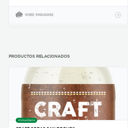
funcional única que te permitirá experimentar la
esencia misma del bosque costarricense: relajación,
calma y bienestar. - 100% natural - Sin azúcar ni
VIIBE PARADISE
aditivos - Sin gluten ni lácteos - CDB de cáñamo
(EEUU, registro FDA)
PRODUCTOS RELACIONADOS
Alimentario