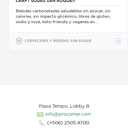
CRAFT SODAS SAN ROQUE®
Bebidas carbonatadas saludables sin azúcar, sin
calorías, sin impacto glicémico, libres de gluten,
sodio y soya, keto-friendly y veganas en
presentaciones de 350ml en vidrio, 500ml y 2600ml
en PET.
CERVECERÍA Y BEBIDAS SAN ROQUE
Plaza Tempo, Lobby B
info@procomer.com
(+506) 2505.4700