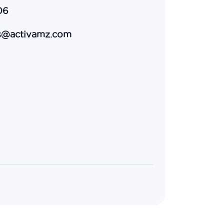
06
es@activamz.com