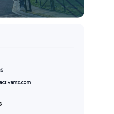
85
ctivamz.com
s