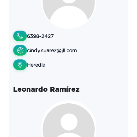
6398-2427
cindy.suarez@jll.com
Heredia
Leonardo Ramírez