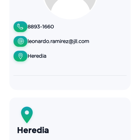
8893-1660
leonardo.ramirez@jll.com
Heredia
Heredia