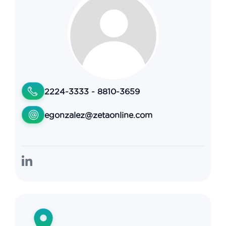
2224-3333 - 8810-3659
egonzalez@zetaonline.com