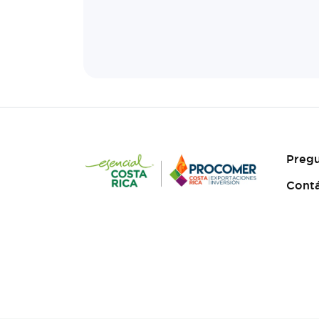
Pregu
Cont