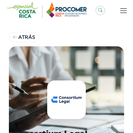
Saltar
al
contenido
ATRÁS