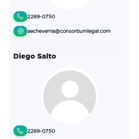
2289-0750
aecheverria@consortiumlegal.com
Diego Salto
2289-0750