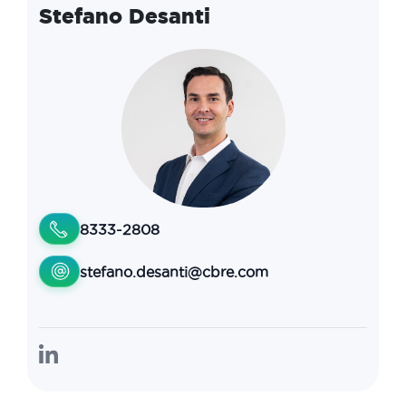
Stefano Desanti
8333-2808
stefano.desanti@cbre.com