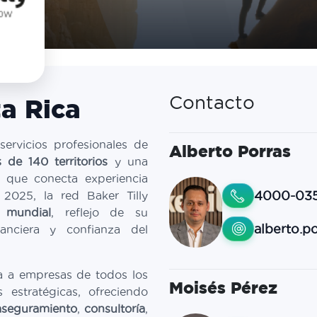
ta Rica
Contacto
ervicios profesionales de
Alberto Porras
 de 140 territorios
y una
as que conecta experiencia
4000-03
 2025, la red Baker Tilly
 mundial
, reflejo de su
alberto.po
nanciera y confianza del
a a empresas de todos los
Moisés Pérez
 estratégicas, ofreciendo
 aseguramiento
,
consultoría
,