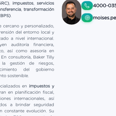
GRC)
,
impuestos
,
servicios
4000-03
ansferencia
,
transformación
 (BPS)
.
moises.pe
e cercano y personalizado,
nsión del entorno local y
ado a nivel internacional.
en auditoría financiera,
to, así como asesoría en
 En consultoría, Baker Tilly
la gestión de riesgos,
ecimiento del gobierno
nto sostenible.
cializados en
impuestos y
an en planificación fiscal,
iones internacionales, así
dos a brindar seguridad
en constante evolución. Su