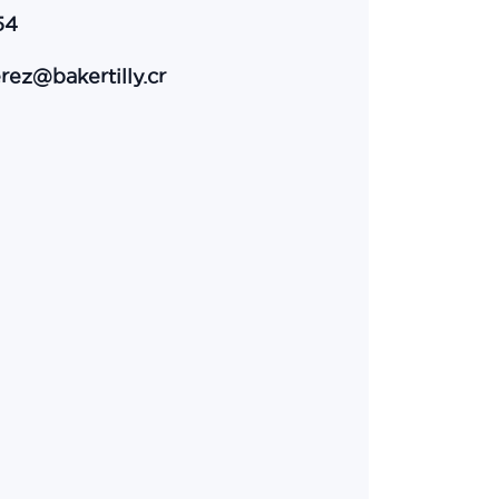
54
rez@bakertilly.cr