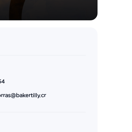
54
rras@bakertilly.cr