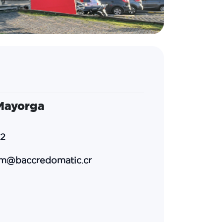
Mayorga
2
m@baccredomatic.cr