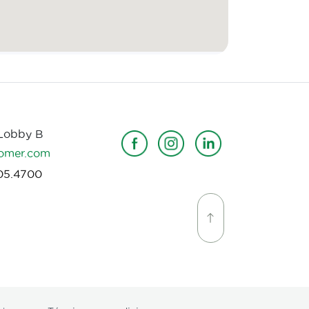
 Lobby B
omer.com
05.4700