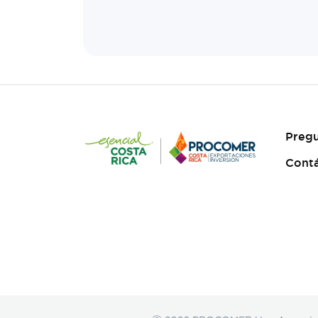
Pregu
Cont