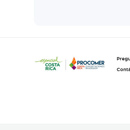
Pregu
Cont