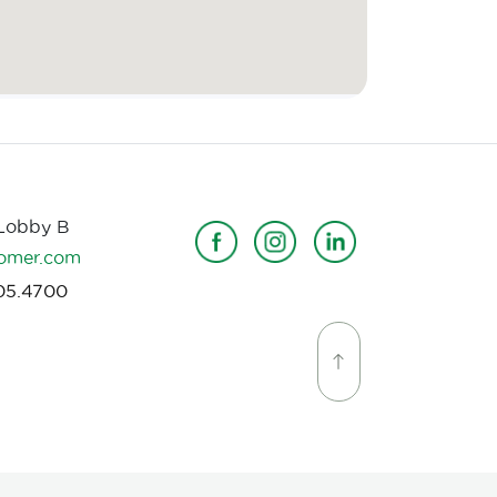
 Lobby B
omer.com
05.4700