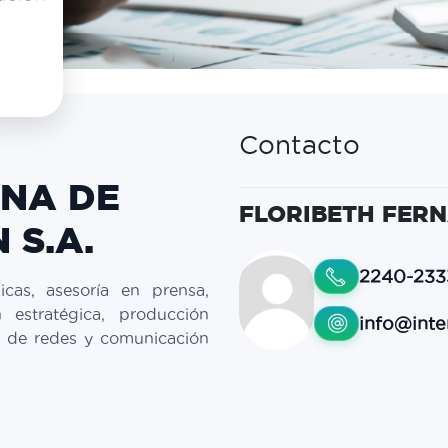
Contacto
NA DE
FLORIBETH FER
 S.A.
2240-233
cas, asesoría en prensa,
n estratégica, producción
info@inte
ón de redes y comunicación