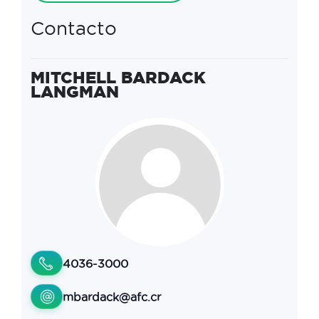
Contacto
MITCHELL BARDACK
LANGMAN
4036-3000
mbardack@afc.cr