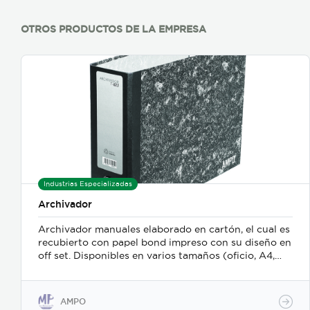
OTROS PRODUCTOS DE LA EMPRESA
Industrias Especializadas
Archivador
Archivador manuales elaborado en cartón, el cual es
recubierto con papel bond impreso con su diseño en
off set. Disponibles en varios tamaños (oficio, A4,
carta, medio oficio, media carta) y en dos anchos de
lomo (8cm y 4 cm). Mecanismo de dos aros con
palanca y prensa para sujetar los papeles. Con anillo,
AMPO
rados y protectores en sus esquineros. Se