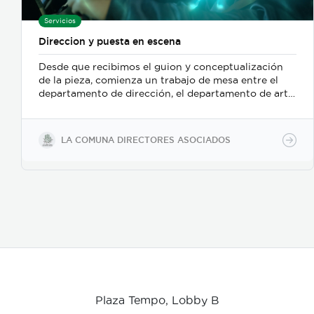
Servicios
Direccion y puesta en escena
Desde que recibimos el guion y conceptualización
de la pieza, comienza un trabajo de mesa entre el
departamento de dirección, el departamento de arte,
y posteriormente se incorpora el de fotografia,
buscamos reforzar la historia, nos centramos
fuertemente en la selección de casting, en el tono
LA COMUNA DIRECTORES ASOCIADOS
para los actores con instrucciones claras, paletas de
color, vestuarios, maquillaje, elementos de prop, la
iluminación, el tono y linea de fotografia para cada
escena que compone la historia, intentamos
establecer desde un inicio de quien hablamos, de
que hablamos, desde donde, reforzando emociones y
estados de animo de nuestros personajes.
Plaza Tempo, Lobby B