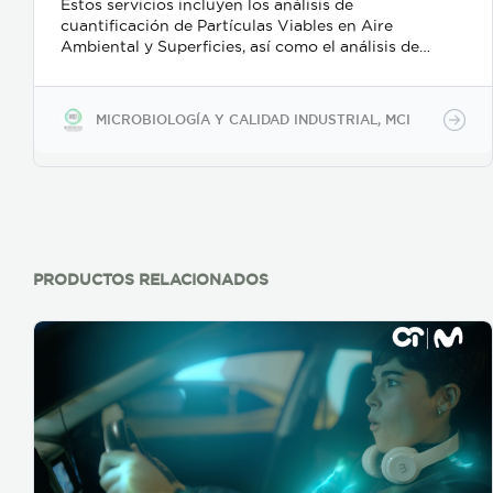
Estos servicios incluyen los análisis de
cuantificación de Partículas Viables en Aire
Ambiental y Superficies, así como el análisis de
cuantificación de Partículas No Viables en Aire
Ambiental. Recuperación de microorganismos del
aire y diferentes tipos de superficies utilizando
MICROBIOLOGÍA Y CALIDAD INDUSTRIAL, MCI
medio de cultivo TSA o SDA, para bacterias y
hongos. Este análisis es comúnmente utilizado para
cumplir requerimientos del programa de monitoreo
ambiental basado en requisitos de ISO 14698.
Medición de partículas no-viables utilizando un
equipo de dispersión laser para tamaños de partícula
desde 0,3 µm a 10,0 µm, para confirmación de
cumplimiento con ISO 14644-1.
PRODUCTOS RELACIONADOS