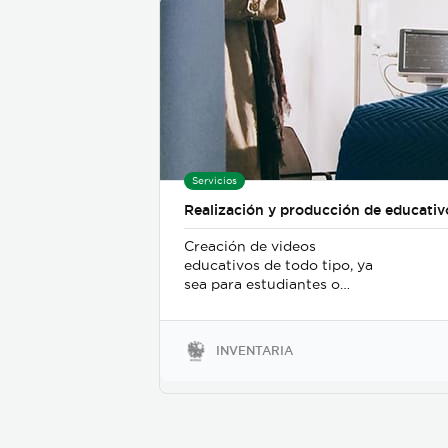
Servicios
Realización y producción de educativ
Creación de videos
educativos de todo tipo, ya
sea para estudiantes o
público mayor.
Conceptualización,
ejecución y posterior
INVENTARIA
postproducción para
entregar un producto
terminado y listo para ser
distribuido al público
objetivo.