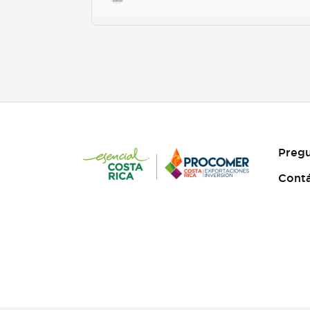
posteriormente se incorpora
el de fotografia, buscamos
reforzar la historia, nos
centramos fuertemente en
la selección de casting, en el
tono para los actores con
instrucciones claras, paletas
de color, vestuarios,
maquillaje, elementos de
prop, la iluminación, el tono
y linea de fotografia para
cada escena que compone la
Pregu
historia, intentamos
establecer desde un inicio
Cont
de quien hablamos, de que
hablamos, desde donde,
reforzando emociones y
estados de animo de
nuestros personajes.