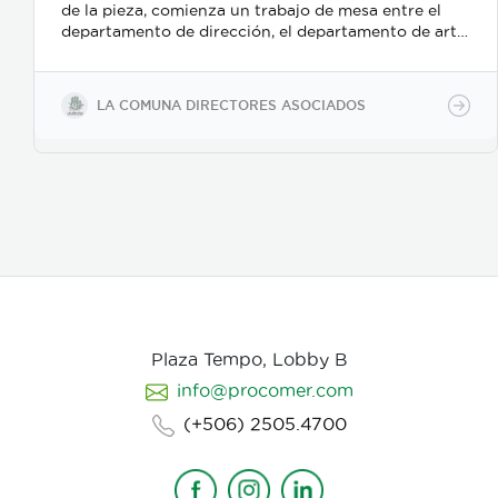
de la pieza, comienza un trabajo de mesa entre el
departamento de dirección, el departamento de arte,
y posteriormente se incorpora el de fotografia,
buscamos reforzar la historia, nos centramos
fuertemente en la selección de casting, en el tono
LA COMUNA DIRECTORES ASOCIADOS
para los actores con instrucciones claras, paletas de
color, vestuarios, maquillaje, elementos de prop, la
iluminación, el tono y linea de fotografia para cada
escena que compone la historia, intentamos
establecer desde un inicio de quien hablamos, de
que hablamos, desde donde, reforzando emociones y
estados de animo de nuestros personajes.
Plaza Tempo, Lobby B
info@procomer.com
(+506) 2505.4700