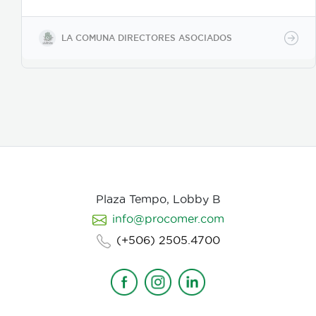
y posteriormente se incorpora el de fotografia,
buscamos reforzar la historia, nos centramos
fuertemente en la selección de casting, en el tono
LA COMUNA DIRECTORES ASOCIADOS
para los actores con instrucciones claras, paletas de
color, vestuarios, maquillaje, elementos de prop, la
iluminación, el tono y linea de fotografia para cada
escena que compone la historia, intentamos
establecer desde un inicio de quien hablamos, de
que hablamos, desde donde, reforzando emociones y
estados de animo de nuestros personajes.
Plaza Tempo, Lobby B
info@procomer.com
(+506) 2505.4700