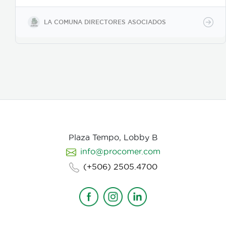
buscamos reforzar la historia, nos centramos
fuertemente en la selección de casting, en el tono
LA COMUNA DIRECTORES ASOCIADOS
para los actores con instrucciones claras, paletas de
color, vestuarios, maquillaje, elementos de prop, la
iluminación, el tono y linea de fotografia para cada
escena que compone la historia, intentamos
establecer desde un inicio de quien hablamos, de
que hablamos, desde donde, reforzando emociones y
estados de animo de nuestros personajes.
Plaza Tempo, Lobby B
info@procomer.com
(+506) 2505.4700