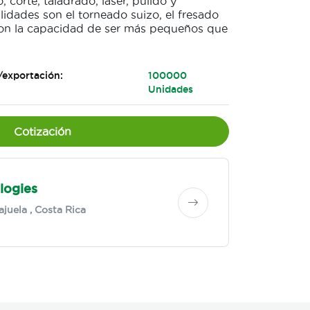
, corte, taladrado, láser, pulido y
idades son el torneado suizo, el fresado
 con la capacidad de ser más pequeños que
/exportación:
100000
Unidades
Cotización
logies
ajuela
, Costa Rica