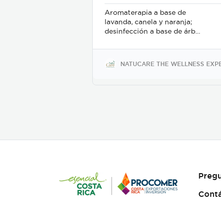
fábrica, Micro brinda a los
Aromaterapia a base de
clientes la inteligencia que
lavanda, canela y naranja;
necesitan para decidir cuál
desinfección a base de árbol
es la mejor manera de
de té y alcohol de 70%.
fabricar un componente. En
Proporciona relajación
algunos casos, no se trata
efectiva y rápida, aliviando
NATUCARE THE WELLNESS EXP
de un escenario de uno u
el estrés y el bruxismo;
otro, sino de un enfoque
además es un delicado
combinado o de
desinfectante para manos o
colaboración que obtiene el
superficies.
mejor resultado posible con
el desembolso más eficiente.
Pregu
Cont