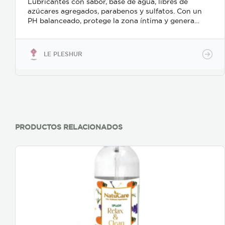
Lubricantes con sabor, base de agua, libres de
azúcares agregados, parabenos y sulfatos. Con un
PH balanceado, protege la zona íntima y genera
placer y seguridad en tu relación. Gel lubricante
comestible, sabor a: Irish Cream/Piña
Colada/Ron/Frutos Rojos/Piña
LE PLESHUR
Naranja/Melocotón/Mango/Pie de Limón.
Presentación: 30ml
PRODUCTOS RELACIONADOS