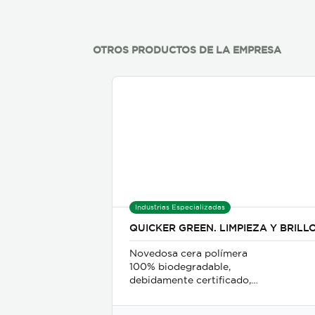
OTROS PRODUCTOS DE LA EMPRESA
Industrias Especializadas
QUICKER GREEN. LIMPIEZA Y BRILL
Novedosa cera polímera
100% biodegradable,
debidamente certificado,
SIN SILICÓN, que limpia,
protege y da brillo al