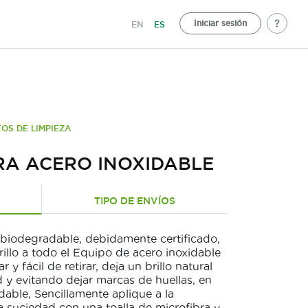
Iniciar sesión
EN
ES
OS DE LIMPIEZA
RA ACERO INOXIDABLE
TIPO DE ENVÍOS
iodegradable, debidamente certificado,
rillo a todo el Equipo de acero inoxidable
r y fácil de retirar, deja un brillo natural
d y evitando dejar marcas de huellas, en
dable, Sencillamente aplique a la
 la suciedad con una toalla de microfibra y