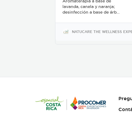
Aromaterapia a base de
lavanda, canela y naranja;
desinfección a base de árbol
de té y alcohol de 70%.
Proporciona relajación
efectiva y rápida, aliviando
NATUCARE THE WELLNESS EXP
el estrés y el bruxismo;
además es un delicado
desinfectante para manos o
superficies.
Pregu
Cont