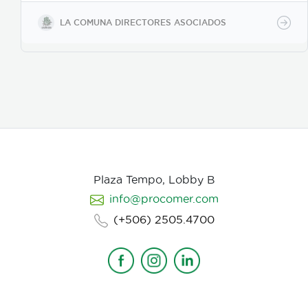
buscamos reforzar la historia, nos centramos
fuertemente en la selección de casting, en el tono
LA COMUNA DIRECTORES ASOCIADOS
para los actores con instrucciones claras, paletas de
color, vestuarios, maquillaje, elementos de prop, la
iluminación, el tono y linea de fotografia para cada
escena que compone la historia, intentamos
establecer desde un inicio de quien hablamos, de
que hablamos, desde donde, reforzando emociones y
estados de animo de nuestros personajes.
Plaza Tempo, Lobby B
info@procomer.com
(+506) 2505.4700