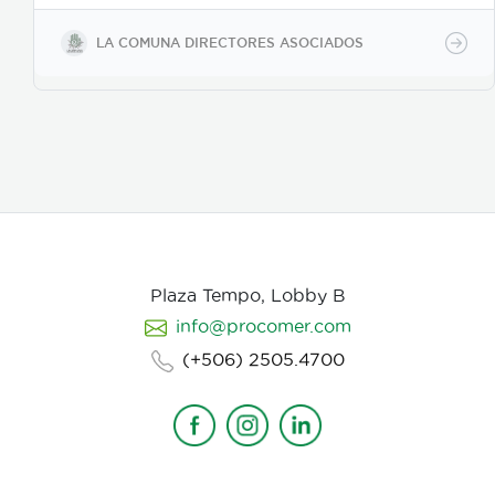
buscamos reforzar la historia, nos centramos
fuertemente en la selección de casting, en el tono
LA COMUNA DIRECTORES ASOCIADOS
para los actores con instrucciones claras, paletas de
color, vestuarios, maquillaje, elementos de prop, la
iluminación, el tono y linea de fotografia para cada
escena que compone la historia, intentamos
establecer desde un inicio de quien hablamos, de
que hablamos, desde donde, reforzando emociones y
estados de animo de nuestros personajes.
Plaza Tempo, Lobby B
info@procomer.com
(+506) 2505.4700