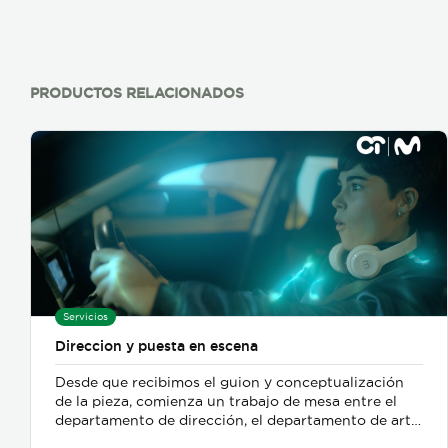
con más de 300 cursos libres junto a programas de
especialización técnica para la capacitación
ejecutiva y la formación profesional. El CIT ofrece
cursos libres impartidos en cuatro academias: 
Academia de Diseño  Academia de Cine, Televisión
PRODUCTOS RELACIONADOS
y Animación Digital  Academia de Tecnología 
Academia de Idiomas  Cursos libres adicionales.
Nuestras especializaciones abarcan tres ámbitos
profesionales de gran demanda laboral; Cine, TV y
Animación Digital, Tecnologías e Idiomas.
Servicios
Direccion y puesta en escena
Desde que recibimos el guion y conceptualización
de la pieza, comienza un trabajo de mesa entre el
departamento de dirección, el departamento de arte,
y posteriormente se incorpora el de fotografia,