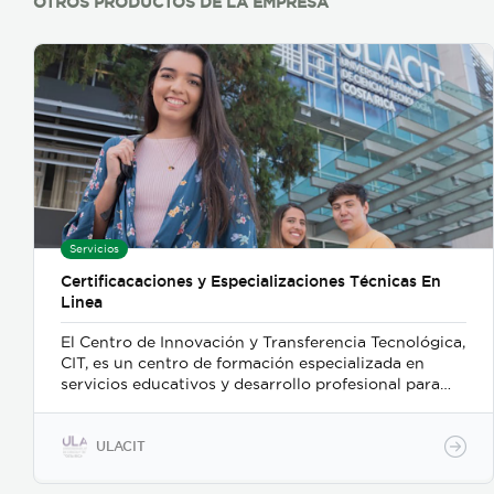
OTROS PRODUCTOS DE LA EMPRESA
Servicios
Certificacaciones y Especializaciones Técnicas En
Linea
El Centro de Innovación y Transferencia Tecnológica,
CIT, es un centro de formación especializada en
servicios educativos y desarrollo profesional para
personas, empresas y organizaciones. La oferta de
especializaciones técnicas y cursos libre del CIT
atiende la demanda por recurso humano altamente
ULACIT
capacitado en áreas con alta demanda laboral.
Ofrecemos una amplia gama de opciones educativas