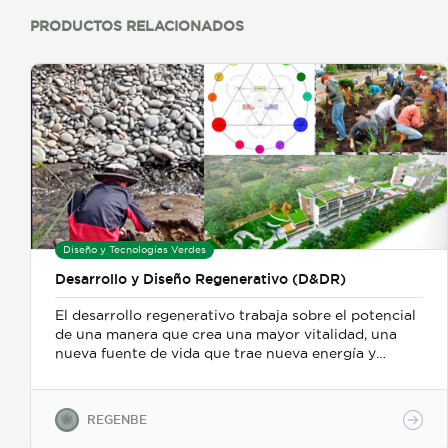
PRODUCTOS RELACIONADOS
Diseño y Tecnologías Verdes
Desarrollo y Diseño Regenerativo (D&DR)
El desarrollo regenerativo trabaja sobre el potencial
de una manera que crea una mayor vitalidad, una
nueva fuente de vida que trae nueva energía y
espíritu y produce un campo de energía dentro del
cual puede tener lugar la mejora y evolución de los
sistemas vivos. RD&D se basa en una comprensión
REGENBE
profunda de la naturaleza integral e