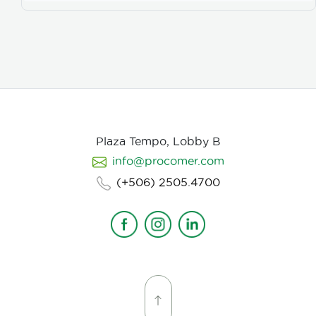
interdependiente de los sistemas vivos, sociales y
bióticos, y el proceso complejo y emergente
mediante el cual evolucionan conjuntamente. Se
inspira en las capacidades de autocuración y
autoorganización de la naturaleza y trabaja para
restaurar estas capacidades cuando faltan o se
interrumpen, ya sea en sistemas vivos ecológicos o
humanos. Por lo tanto, el diseño regenerativo va más
allá de la sostenibilidad, trabajando en la
restauración y reconciliación de la relación e
interconexión entre humanos y naturaleza,
Plaza Tempo, Lobby B
buscando el potencial y despertando la vitalidad de
info@procomer.com
las personas y los lugares, socialmente, ambiental y
productivamente.
(+506) 2505.4700