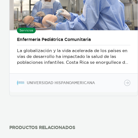
Servicios
Enfermería Pediátrica Comunitaria
La globalización y la vida acelerada de los países en
vías de desarrollo ha impactado la salud de las
poblaciones infantiles. Costa Rica se enorgullece de
tener uno de los mejores sistemas de salud a nivel
mundial, la esperanza de vida al nacer supera los 70
años en ambos sexos y la tasa de mortalidad infantil
UNIVERSIDAD HISPANOAMERICANA
es de 7,8 por cada mil. A pesar de tener tan
favorables índices de salud, el país se ve afectado
por la desnutrición infantil en algunos sectores, la
obesidad y el avance de problemas evidentemente
prevenibles. El programa de enfermería pediátrica
como experiencia educativa provee al estudiante la
oportunidad de estar en contacto directo con la
población infantil, desarrollando estrategias de
PRODUCTOS RELACIONADOS
Atención Primaria de la Salud. Se trabaja en la