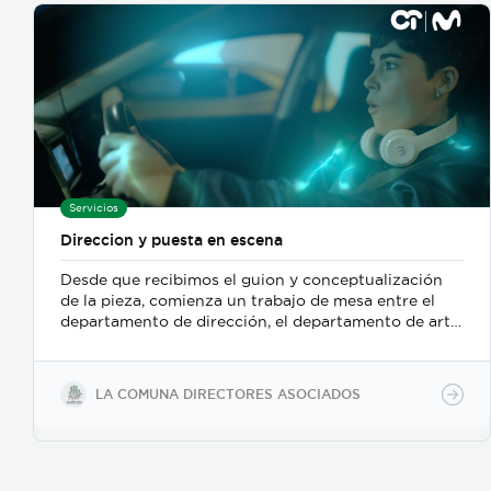
promoción de la salud con las poblaciones sanas, en
la prevención de la enfermedad con niños en riesgo.
Estas estrategias implican la educación a grupos
vulnerables, sus familias y sus cuidadores.
Servicios
Direccion y puesta en escena
Desde que recibimos el guion y conceptualización
de la pieza, comienza un trabajo de mesa entre el
departamento de dirección, el departamento de arte,
y posteriormente se incorpora el de fotografia,
buscamos reforzar la historia, nos centramos
fuertemente en la selección de casting, en el tono
LA COMUNA DIRECTORES ASOCIADOS
para los actores con instrucciones claras, paletas de
color, vestuarios, maquillaje, elementos de prop, la
iluminación, el tono y linea de fotografia para cada
escena que compone la historia, intentamos
establecer desde un inicio de quien hablamos, de