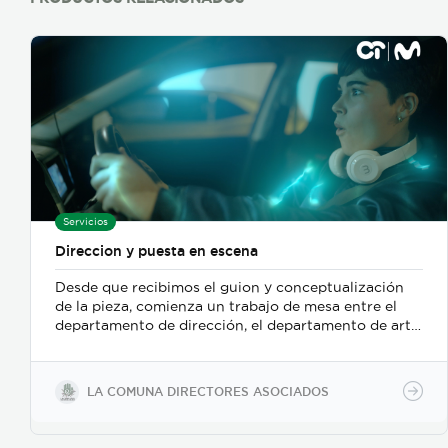
Servicios
Direccion y puesta en escena
Desde que recibimos el guion y conceptualización
de la pieza, comienza un trabajo de mesa entre el
departamento de dirección, el departamento de arte,
y posteriormente se incorpora el de fotografia,
buscamos reforzar la historia, nos centramos
fuertemente en la selección de casting, en el tono
LA COMUNA DIRECTORES ASOCIADOS
para los actores con instrucciones claras, paletas de
color, vestuarios, maquillaje, elementos de prop, la
iluminación, el tono y linea de fotografia para cada