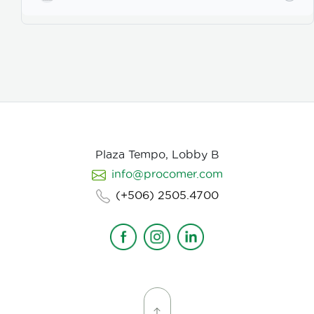
para los actores con instrucciones claras, paletas de
color, vestuarios, maquillaje, elementos de prop, la
iluminación, el tono y linea de fotografia para cada
escena que compone la historia, intentamos
establecer desde un inicio de quien hablamos, de
que hablamos, desde donde, reforzando emociones y
estados de animo de nuestros personajes.
Plaza Tempo, Lobby B
info@procomer.com
(+506) 2505.4700