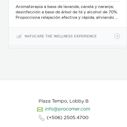
Aromaterapia a base de lavanda, canela y naranja;
desinfección a base de árbol de té y alcohol de 70%.
Proporciona relajación efectiva y rápida, aliviando el
estrés y el bruxismo; además es un delicado
desinfectante para manos o superficies.
NATUCARE THE WELLNESS EXPERIENCE
Plaza Tempo, Lobby B
info@procomer.com
(+506) 2505.4700