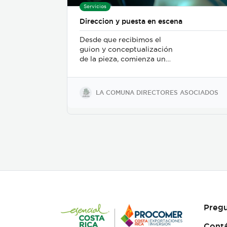
Servicios
Direccion y puesta en escena
Desde que recibimos el
guion y conceptualización
de la pieza, comienza un
trabajo de mesa entre el
departamento de dirección,
el departamento de arte, y
LA COMUNA DIRECTORES ASOCIADOS
posteriormente se incorpora
el de fotografia, buscamos
reforzar la historia, nos
centramos fuertemente en
la selección de casting, en el
tono para los actores con
instrucciones claras, paletas
de color, vestuarios,
maquillaje, elementos de
prop, la iluminación, el tono
y linea de fotografia para
cada escena que compone la
Pregu
historia, intentamos
establecer desde un inicio
Cont