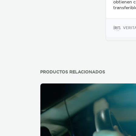
obtienen c
transferib
Negocios, 
Industrias
Español y 
VERIT
experiment
PRODUCTOS RELACIONADOS