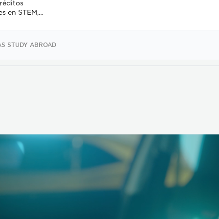
réditos
les en STEM,
Ciencias Sociales,
 Creativas, Idioma
más, mientras
AS STUDY ABROAD
an Costa Rica.