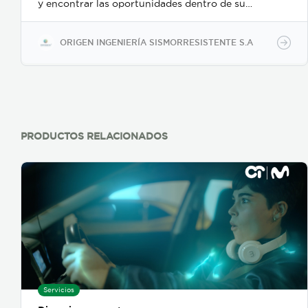
y encontrar las oportunidades dentro de su
proyecto para utilizar apropiada y racionalmente los
recursos. Nuestra propuesta es aplicar
conocimientos, herramientas y técnicas para
ORIGEN INGENIERÍA SISMORRESISTENTE S.A
desarrollar proyectos más eficientes y competitivos,
que se caractericen por el respeto a la sostenibilidad
y a la generación de huellas ambientales positivas.
Buscamos reducir desperdicios, hacer las
operaciones más eficientes, compartir las lecciones
aprendidas para un crecimiento organizacional,
conectar al cliente y a las empresas involucradas
PRODUCTOS RELACIONADOS
con un plan de administración medioambiental y
pensar en el ciclo de vida del proyecto.
Servicios