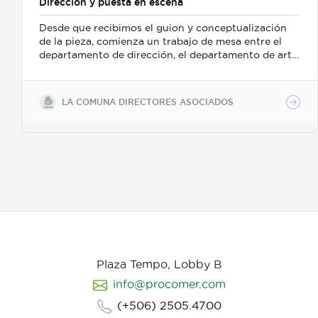
Direccion y puesta en escena
Desde que recibimos el guion y conceptualización
de la pieza, comienza un trabajo de mesa entre el
departamento de dirección, el departamento de arte,
y posteriormente se incorpora el de fotografia,
buscamos reforzar la historia, nos centramos
fuertemente en la selección de casting, en el tono
LA COMUNA DIRECTORES ASOCIADOS
para los actores con instrucciones claras, paletas de
color, vestuarios, maquillaje, elementos de prop, la
iluminación, el tono y linea de fotografia para cada
escena que compone la historia, intentamos
establecer desde un inicio de quien hablamos, de
que hablamos, desde donde, reforzando emociones y
estados de animo de nuestros personajes.
Plaza Tempo, Lobby B
info@procomer.com
(+506) 2505.4700