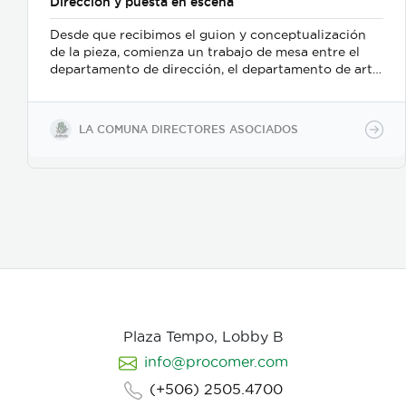
Direccion y puesta en escena
Desde que recibimos el guion y conceptualización
de la pieza, comienza un trabajo de mesa entre el
departamento de dirección, el departamento de arte,
y posteriormente se incorpora el de fotografia,
buscamos reforzar la historia, nos centramos
fuertemente en la selección de casting, en el tono
LA COMUNA DIRECTORES ASOCIADOS
para los actores con instrucciones claras, paletas de
color, vestuarios, maquillaje, elementos de prop, la
iluminación, el tono y linea de fotografia para cada
escena que compone la historia, intentamos
establecer desde un inicio de quien hablamos, de
que hablamos, desde donde, reforzando emociones y
estados de animo de nuestros personajes.
Plaza Tempo, Lobby B
info@procomer.com
(+506) 2505.4700