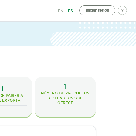
Iniciar sesión
EN
ES
1
1
NÚMERO DE PRODUCTOS
E PAÍSES A
Y SERVICIOS QUE
E EXPORTA
OFRECE