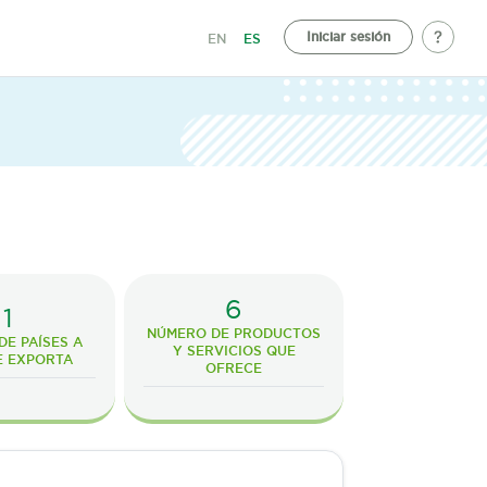
Iniciar sesión
EN
ES
6
1
NÚMERO DE PRODUCTOS
E PAÍSES A
Y SERVICIOS QUE
E EXPORTA
OFRECE