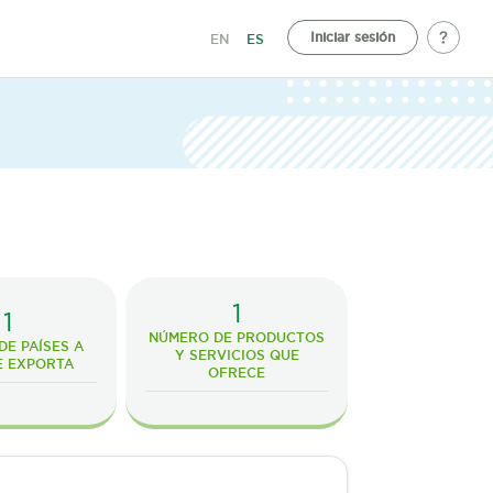
Iniciar sesión
EN
ES
1
1
NÚMERO DE PRODUCTOS
E PAÍSES A
Y SERVICIOS QUE
E EXPORTA
OFRECE