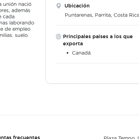
a unión nació
Ubicación
tores, además
Puntarenas,
Parrita
,
Costa Ric
e cada
onas laborando
nte de empleo
ilias. suelo.
Principales países a los que
exporta
Canadá
ntas frecuentes
Plaza Tempo,