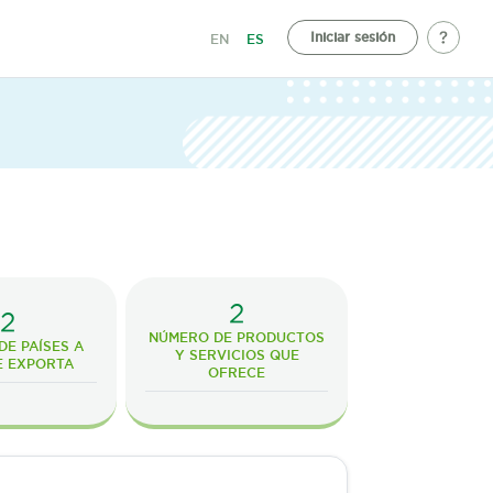
Iniciar sesión
EN
ES
2
2
NÚMERO DE PRODUCTOS
E PAÍSES A
Y SERVICIOS QUE
E EXPORTA
OFRECE