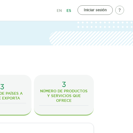
Iniciar sesión
EN
ES
3
3
NÚMERO DE PRODUCTOS
E PAÍSES A
Y SERVICIOS QUE
E EXPORTA
OFRECE