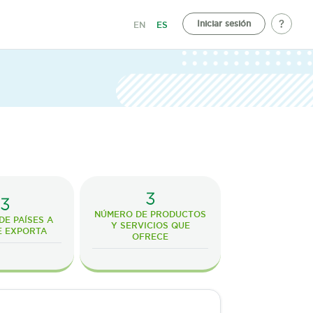
Iniciar sesión
EN
ES
3
3
NÚMERO DE PRODUCTOS
E PAÍSES A
Y SERVICIOS QUE
E EXPORTA
OFRECE