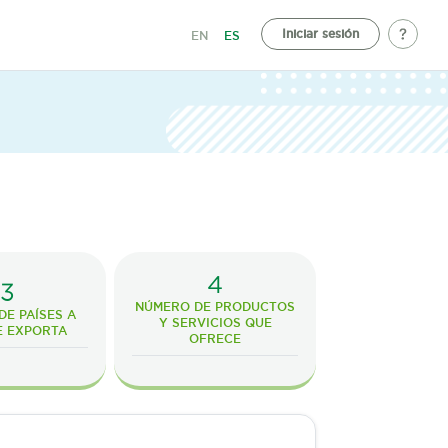
Iniciar sesión
EN
ES
4
3
NÚMERO DE PRODUCTOS
E PAÍSES A
Y SERVICIOS QUE
E EXPORTA
OFRECE