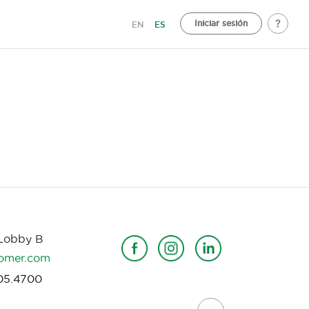
Iniciar sesión
EN
ES
 Lobby B
omer.com
05.4700