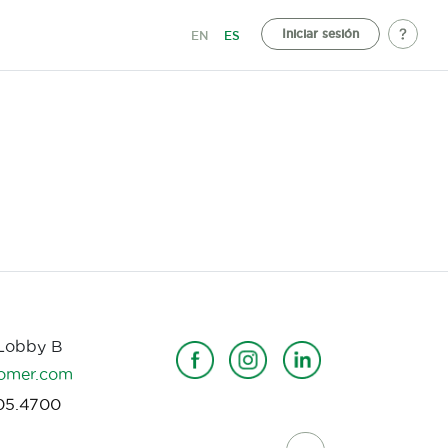
Iniciar sesión
EN
ES
 Lobby B
omer.com
05.4700