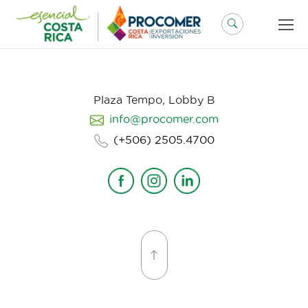
Saltar
al
contenido
Plaza Tempo, Lobby B
info@procomer.com
(+506) 2505.4700