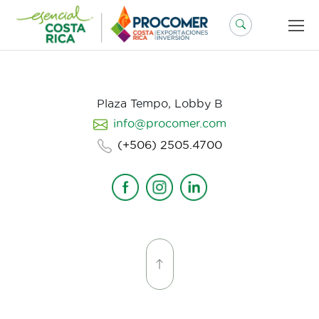
Saltar
al
contenido
Plaza Tempo, Lobby B
info@procomer.com
(+506) 2505.4700