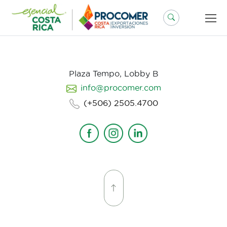
Saltar
al
contenido
Plaza Tempo, Lobby B
info@procomer.com
(+506) 2505.4700