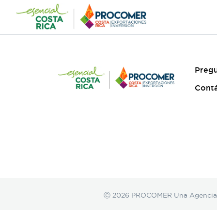
Saltar
al
contenido
Pregu
Cont
Ⓒ 2026 PROCOMER Una Agencia de 