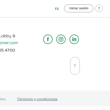
Iniciar sesión
ES
 Lobby B
omer.com
05.4700
dos.
Términos y condiciones