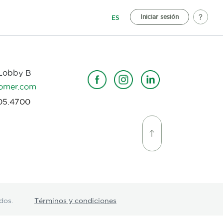
Iniciar sesión
ES
 Lobby B
omer.com
05.4700
dos.
Términos y condiciones