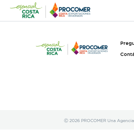
Saltar
al
contenido
Pregu
Cont
Ⓒ 2026 PROCOMER Una Agencia de 